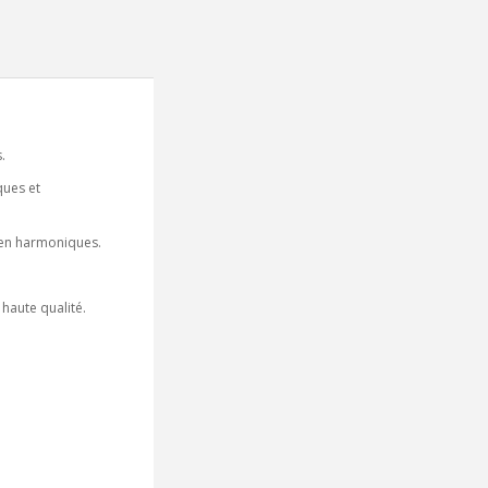
.
ques et
e en harmoniques.
 haute qualité.