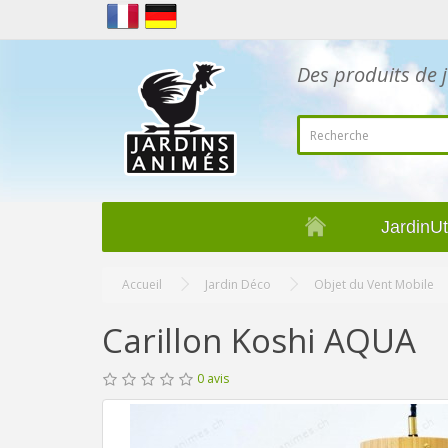
Des produits de j
JardinUt
Accueil
Jardin Déco
Objet du Vent Mobile
Carillon Koshi AQUA
0 avis