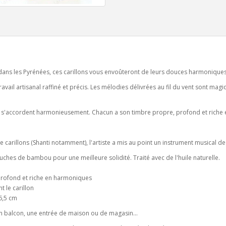
e dans les Pyrénées, ces carillons vous envoûteront de leurs douces harmoniques
travail artisanal raffiné et précis. Les mélodies délivrées au fil du vent sont magi
 qui s'accordent harmonieusement. Chacun a son timbre propre, profond et rich
 carillons (Shanti notamment), l'artiste a mis au point un instrument musical de
hes de bambou pour une meilleure solidité. Traité avec de l'huile naturelle.
rofond et riche en harmoniques
 le carillon
6,5 cm
 un balcon, une entrée de maison ou de magasin...