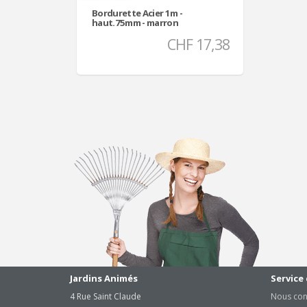
Bordurette Acier 1m -
haut.75mm - marron
CHF 17,38
Jardins Animés
Service 
4 Rue Saint Claude
Nous con