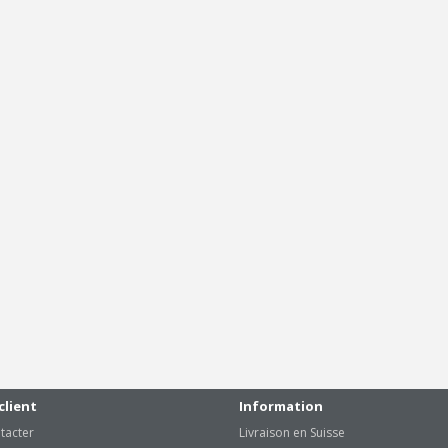
client
Information
tacter
Livraison en Suisse