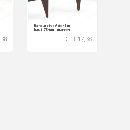
Bordurette Acier 1m -
haut.75mm - marron
,38
CHF 17,38