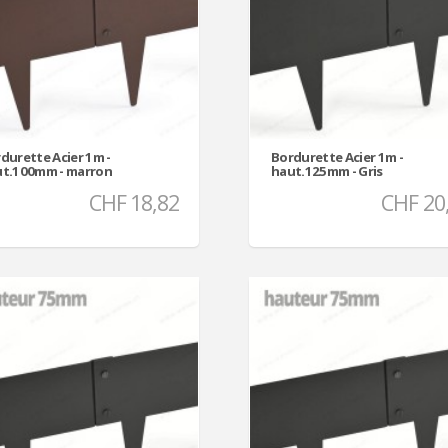
durette Acier 1m -
Bordurette Acier 1m -
t.100mm - marron
haut.125mm - Gris
CHF 18,82
CHF 20