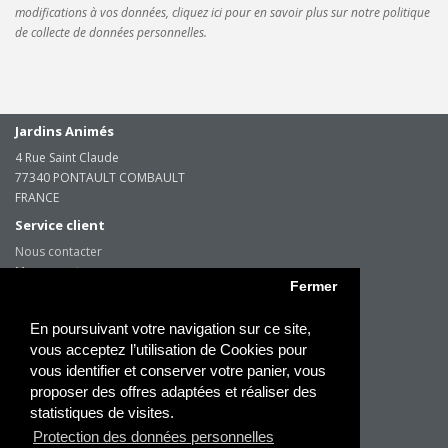
modifications à vos données, cliquez ici pour en savoir plus sur notre politique
de collecte de données personnelles.
Jardins Animés
4 Rue Saint Claude
77340 PONTAULT COMBAULT
FRANCE
Service client
Nous contacter
Mon compte
Fermer
Information
Livraison en Suisse
En poursuivant votre navigation sur ce site,
Qui sommes nous ?
vous acceptez l’utilisation de Cookies pour
CGV et Mentions Légales
vous identifier et conserver votre panier, vous
Protection des données à caractère personnel
proposer des offres adaptées et réaliser des
Paiements sécurisés
statistiques de visites.
Protection des données personnelles