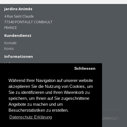
Jardins Animés
4 Rue Saint Claude
77340 PONTAULT COMBAULT
FRANCE
Kundendienst
Kontakt
Konto
Informationen
Lieferung
Schliessen
Über uns
Datenschutz Erklärung
Während Ihrer Navigation auf unserer website
Impressum & AGB
akzeptieren Sie die Nutzung von Cookies, um
Paiements sécurisés
Sie zu identifizieren und Ihren Warenkorb zu
speichern, um Ihnen auf Sie zugeschnittene
Angebote zu machen und um
Besucherstatistiken zu erstellen.
Datenschutz Erklärung
Jardins Animes © - 4 Rue Saint Claude - 77340 PONTAULT COMBAULT -
FRANCE