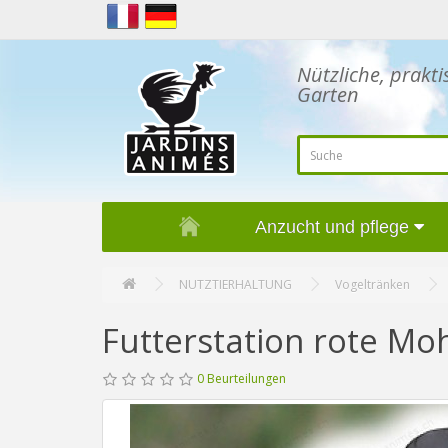
Nützliche, prakti
Garten
Anzucht und pflege
NUTZTIERHALTUNG
Vogeltränken
Futterstation rote M
0 Beurteilungen