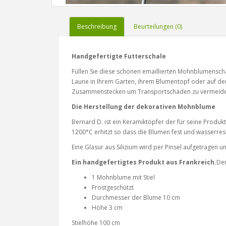
Beschreibung
Beurteilungen (0)
Handgefertigte Futterschale
Füllen Sie diese schönen emaillierten Mohnblumenschal
Laune in Ihrem Garten, ihrem Blumentopf oder auf dem B
Zusammenstecken um Transportschäden zu vermeiden. 
Die Herstellung der dekorativen Mohnblume
Bernard D. ist ein Keramiktöpfer der für seine Produkt
1200°C erhitzt so dass die Blumen fest und wasserres
Eine Glasur aus Silizium wird per Pinsel aufgetragen u
Ein handgefertigtes Produkt aus Frankreich.
Der
1 Mohnblume mit Stiel
Frostgeschützt
Durchmesser der Blume 10 cm
Höhe 3 cm
Stielhöhe 100 cm