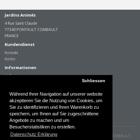
Jardins Animés
4 Rue Saint Claude
77340 PONTAULT COMBAULT
FRANCE
Kundendienst
Kontakt
Konto
Informationen
Lieferung
Schliessen
Über uns
Datenschutz Erklärung
Während Ihrer Navigation auf unserer website
Impressum & AGB
akzeptieren Sie die Nutzung von Cookies, um
Paiements sécurisés
Sie zu identifizieren und Ihren Warenkorb zu
speichern, um Ihnen auf Sie zugeschnittene
Angebote zu machen und um
Besucherstatistiken zu erstellen.
Datenschutz Erklärung
Jardins Animes © - 4 Rue Saint Claude - 77340 PONTAULT COMBAULT -