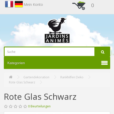
0
Mein Konto
Kategorien
Gartendekoration
Rankhilfen Deko
Rote Glas Schwarz
Rote Glas Schwarz
0 Beurteilungen